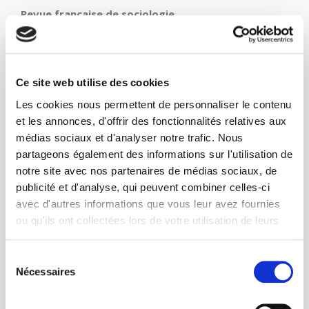
Revue française de sociologie
contact
Sociétés contemporaines
societes.contemporaines@sciencespo.fr
Ce site web utilise des cookies
Sociologies pratiques
Les cookies nous permettent de personnaliser le contenu
genevieve.dahan-selzer@wanadoo.fr
et les annonces, d'offrir des fonctionnalités relatives aux
médias sociaux et d'analyser notre trafic. Nous
partageons également des informations sur l'utilisation de
Name *
notre site avec nos partenaires de médias sociaux, de
publicité et d'analyse, qui peuvent combiner celles-ci
avec d'autres informations que vous leur avez fournies
Email *
ou qu'ils ont collectées lors de votre utilisation de leurs
services.
Sélection
Nécessaires
du
Service *
consentement