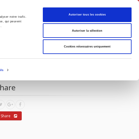
English
Autoriser tous les cookies
lyser notre trafic.
se, qui peuvent
s.
litics
Society
Autoriser la sélection
Cookies nécessaires uniquement
vent Information
ils
hare
Share