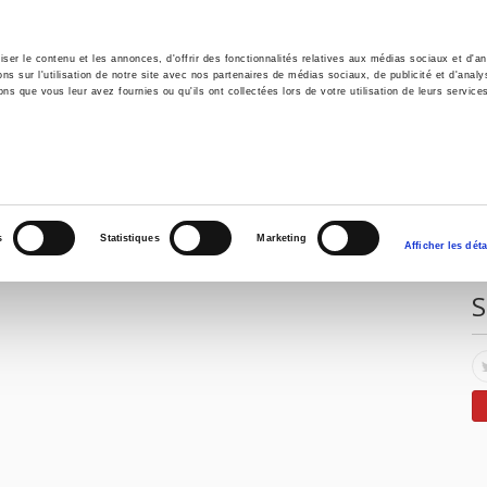
er le contenu et les annonces, d'offrir des fonctionnalités relatives aux médias sociaux et d'ana
 sur l'utilisation de notre site avec nos partenaires de médias sociaux, de publicité et d'analy
ns que vous leur avez fournies ou qu'ils ont collectées lors de votre utilisation de leurs service
e
Environment
History
International
Po
E
s
Statistiques
Marketing
Afficher les déta
S