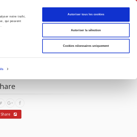
English
Autoriser tous les cookies
lyser notre trafic.
se, qui peuvent
s.
litics
Society
Autoriser la sélection
Cookies nécessaires uniquement
vent Information
ils
hare
Share