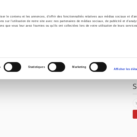
er le contenu et les annonces, d'offrir des fonctionnalités relatives aux médias sociaux et d'ana
 sur l'utilisation de notre site avec nos partenaires de médias sociaux, de publicité et d'analy
ns que vous leur avez fournies ou qu'ils ont collectées lors de votre utilisation de leurs service
e
Environment
History
International
Po
E
s
Statistiques
Marketing
Afficher les déta
S