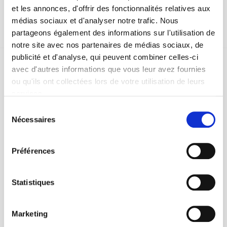
et les annonces, d'offrir des fonctionnalités relatives aux
médias sociaux et d'analyser notre trafic. Nous
partageons également des informations sur l'utilisation de
notre site avec nos partenaires de médias sociaux, de
publicité et d'analyse, qui peuvent combiner celles-ci
avec d'autres informations que vous leur avez fournies
ou qu'ils ont collectées lors de votre utilisation de leurs
services.
Sélection
SCIENCES PO UNIVERSITY PRESS has a threefold role: to publish
Nécessaires
du
original research, to edit reference works for student use, and to
help public and political debate.
continue
consentement
Préférences
CONTACTS
FOREIGN RIGHTS
Statistiques
FOR BOOKSHOPS
CONDITIONS OF SALE
Marketing