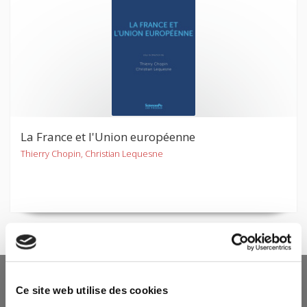
La France et l'Union européenne
Thierry Chopin, Christian Lequesne
YOU DON'T WANT TO MISS OUR LATEST
Ce site web utilise des cookies