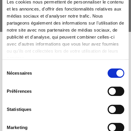
TITLES?
Les cookies nous permettent de personnaliser le contenu
et les annonces, d'offrir des fonctionnalités relatives aux
newsletters
médias sociaux et d'analyser notre trafic. Nous
partageons également des informations sur l'utilisation de
notre site avec nos partenaires de médias sociaux, de
publicité et d'analyse, qui peuvent combiner celles-ci
avec d'autres informations que vous leur avez fournies
ou qu'ils ont collectées lors de votre utilisation de leurs
services.
Sélection
SCIENCES PO UNIVERSITY PRESS has a threefold role: to publish
Nécessaires
original research, to edit reference works for student use, and to
du
help public and political debate.
continue
consentement
Préférences
CONTACTS
FOREIGN RIGHTS
Statistiques
FOR BOOKSHOPS
CONDITIONS OF SALE
Marketing