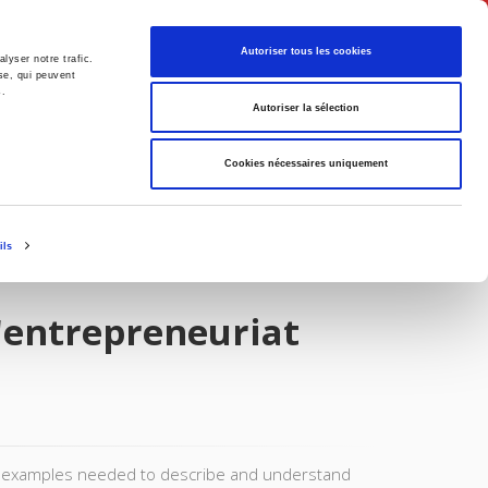
English
Autoriser tous les cookies
lyser notre trafic.
se, qui peuvent
s.
litics
Society
Autoriser la sélection
Cookies nécessaires uniquement
ils
l'entrepreneuriat
nd examples needed to describe and understand