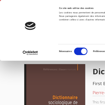
Ce site web utilise des cookies
Les cookies nous permettent de personnalis
Nous partageons également des informations
combiner celles-ci avec d'autres informatio
Hom
Home
Sélection
Nécessaires
Préférence
du
IMAGES
FILES
consentement
Dic
First 
Pierre
This fi