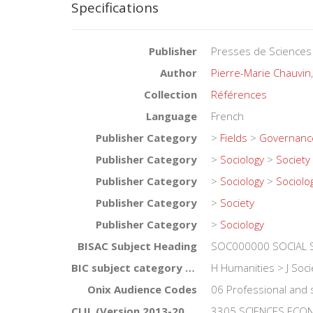
Specifications
Publisher
Presses de Sciences
Author
Pierre-Marie Chauvin
Collection
Références
Language
French
Publisher Category
>
Fields
>
Governanc
Publisher Category
>
Sociology
>
Society
Publisher Category
>
Sociology
>
Sociolo
Publisher Category
>
Society
Publisher Category
>
Sociology
BISAC Subject Heading
SOC000000 SOCIAL 
BIC subject category (UK)
H Humanities > J Soci
Onix Audience Codes
06 Professional and 
CLIL (Version 2013-2019)
3305 SCIENCES ECON