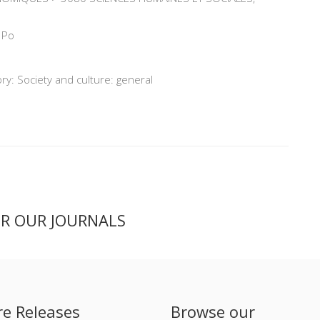
 Po
y: Society and culture: general
ER OUR JOURNALS
re Releases
Browse our