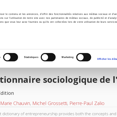
er le contenu et les annonces, d'offrir des fonctionnalités relatives aux médias sociaux et d'ana
 sur l'utilisation de notre site avec nos partenaires de médias sociaux, de publicité et d'analy
ns que vous leur avez fournies ou qu'ils ont collectées lors de votre utilisation de leurs service
e
Environment
History
International
Po
s
Statistiques
Marketing
Afficher les déta
tionnaire sociologique de 
Edition
-Marie Chauvin
,
Michel Grossetti
,
Pierre-Paul Zalio
rst dictionary of entrepreneurship provides both the concepts a