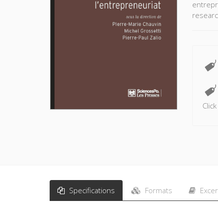
entrepr
resear
Clic
Specifications
Formats
Excer