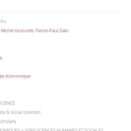
 Po
,
Michel Grossetti
,
Pierre-Paul Zalio
e
gie économique
SCIENCE
ety & social sciences
scholarly
OMIQUES > 3080 SCIENCES HUMAINES ET SOCIALES,