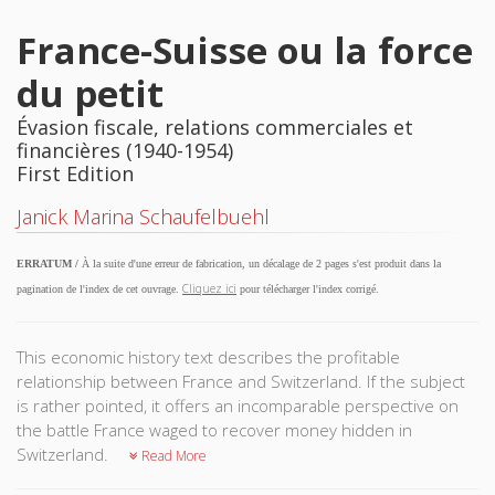
France-Suisse ou la force
du petit
Évasion fiscale, relations commerciales et
financières (1940-1954)
First Edition
Janick Marina Schaufelbuehl
ERRATUM /
À la suite d'une erreur de fabrication, un décalage de 2 pages s'est produit dans la
Cliquez ici
pagination de l'index de cet ouvrage.
pour télécharger l'index corrigé.
This economic history text describes the profitable
relationship between France and Switzerland. If the subject
is rather pointed, it offers an incomparable perspective on
the battle France waged to recover money hidden in
Switzerland.
Read More