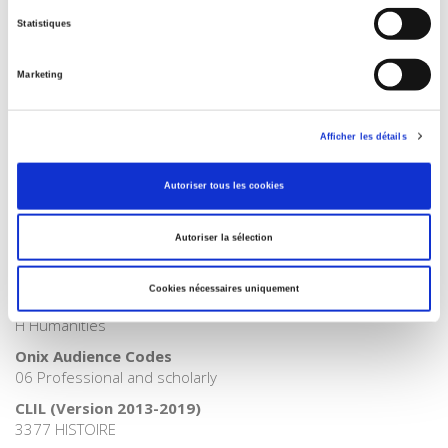
,
,
,
,
,
Statistiques
Publisher Category
>
History field
>
Banque de France
Marketing
Publisher Category
>
History field
>
Economic & Social History
Afficher les détails
Publisher Category
>
History
Autoriser tous les cookies
Publisher Category
>
History field
Autoriser la sélection
BISAC Subject Heading
POL000000 POLITICAL SCIENCE
Cookies nécessaires uniquement
BIC subject category (UK)
H Humanities
Onix Audience Codes
06 Professional and scholarly
CLIL (Version 2013-2019)
3377 HISTOIRE