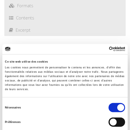
Formats
Contents
Excerpt
Specifications
Ce site web utilise des cookies
Publisher
Les cookies nous permettent de personnaliser le contenu et les annonces, d'offrir des
fonctionnalités relatives aux médias sociaux et d'analyser notre trafic. Nous partageons
Presses de Sciences Po
également des informations sur l'utilisation de notre site avec nos partenaires de médias
sociaux, de publicité et d'analyse, qui peuvent combiner celles-ci avec d'autres
Author
informations que vous leur avez fournies ou qu'ils ont collectées lors de votre utilisation
Janick Marina Schaufelbuehl
de leurs services.
Collection
Académique
Sélection
Nécessaires
du
Language
consentement
French
Préférences
Tags