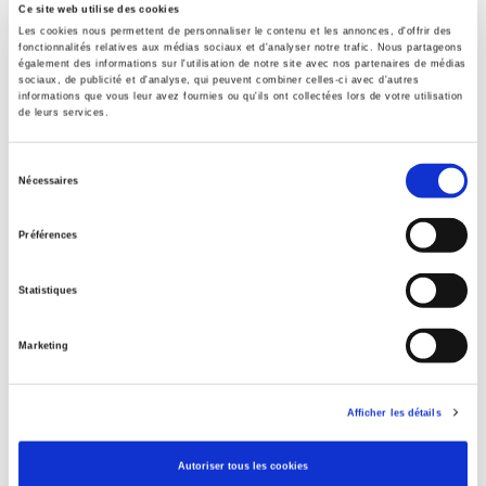
Ce site web utilise des cookies
Formats
Les cookies nous permettent de personnaliser le contenu et les annonces, d'offrir des
fonctionnalités relatives aux médias sociaux et d'analyser notre trafic. Nous partageons
également des informations sur l'utilisation de notre site avec nos partenaires de médias
Contents
sociaux, de publicité et d'analyse, qui peuvent combiner celles-ci avec d'autres
informations que vous leur avez fournies ou qu'ils ont collectées lors de votre utilisation
de leurs services.
Specifications
Sélection
Nécessaires
du
Publisher
consentement
Préférences
Presses de Sciences Po
Editorial coordination by
Statistiques
François Granier
,
Pierre Moisset
,
Pascal Thobois
Journal
Marketing
Sociologies pratiques (2010-2024)
ISSN
12959278
Afficher les détails
Language
French
Autoriser tous les cookies