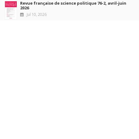
Revue française de science politique 76-2, avril-juin
2026
Jul 10, 2026
Revue française de sociologie 66 3/4, juillet-décembre
2026
Jul 7, 2026
Sociétés contemporaines 139, 2025
Jul 6, 2026
Raisons politiques 102, mai 2026
Jun 23, 2026
more books
Browse our