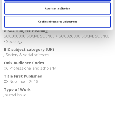
Publisher Category
>
Society
Autoriser la sélection
Publisher Category
>
Sociology
Cookies nécessaires uniquement
BISAC Subject Heading
SOC000000 SOCIAL SCIENCE > SOC026000 SOCIAL SCIENCE
/ Sociology
BIC subject category (UK)
J Society & social sciences
Onix Audience Codes
06 Professional and scholarly
Title First Published
08 November 2018
Type of Work
Journal Issue