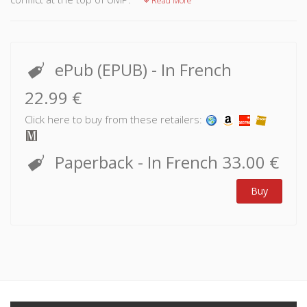
Read More
ePub (EPUB)
- In French
22.99 €
Click here to buy from these retailers:
Paperback
- In French
33.00 €
Buy