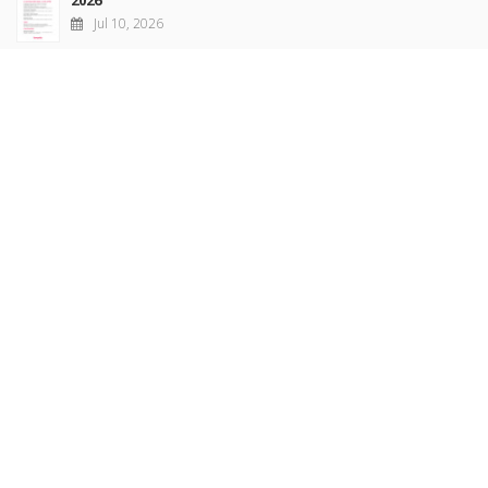
2026
Jul 10, 2026
Revue française de sociologie 66 3/4, juillet-décembre
2026
Jul 7, 2026
Sociétés contemporaines 139, 2025
Jul 6, 2026
Raisons politiques 102, mai 2026
Jun 23, 2026
more books
Browse our
AUTHORS