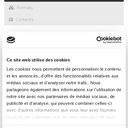
Formats
Contents
Specifications
Publisher
Ce site web utilise des cookies
Presses de Sciences Po
Les cookies nous permettent de personnaliser le contenu
Author
et les annonces, d'offrir des fonctionnalités relatives aux
Denis Chartier
,
Estienne Rodary
médias sociaux et d'analyser notre trafic. Nous
With
partageons également des informations sur l'utilisation de
Frédéric Alexandre
,
Aziz Ballouche
,
Simon P. J. Batterbury
,
notre site avec nos partenaires de médias sociaux, de
Farid Benhammou
,
David Blanchon
,
Frédérique Blot
,
publicité et d'analyse, qui peuvent combiner celles-ci
Sébastien Caillault
,
Pierre-Olivier Garcia
,
Emmanuèle Gautier
,
Pierre Gautreau
,
Alain Génin
,
Jérémy Grangé
,
Christophe
avec d'autres informations que vous leur avez fournies
Grenier
,
Baptiste Hautdidier
,
Christian A. Kull
,
Patrick
ou qu'ils ont collectées lors de votre utilisation de leurs
Matagne
,
Kent Mathewson
,
Pierre Pech
,
Philippe Pelletier
,
services.