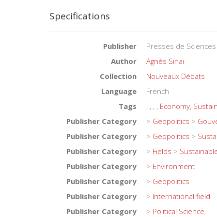
Specifications
Publisher
Presses de Sciences
Author
Agnès Sinaï
Collection
Nouveaux Débats
Language
French
Tags
,
,
,
,
Economy
,
Sustai
Publisher Category
>
Geopolitics
>
Gouve
Publisher Category
>
Geopolitics
>
Susta
Publisher Category
>
Fields
>
Sustainabl
Publisher Category
>
Environment
Publisher Category
>
Geopolitics
Publisher Category
>
International field
Publisher Category
>
Political Science