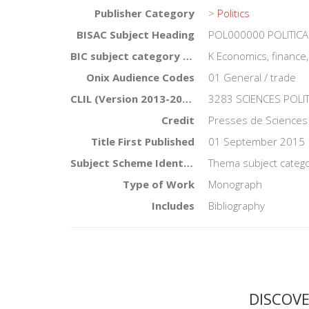
Publisher Category
>
Politics
BISAC Subject Heading
POL000000 POLITICA
BIC subject category (UK)
K Economics, financ
Onix Audience Codes
01 General / trade
CLIL (Version 2013-2019)
3283 SCIENCES POLI
Credit
Presses de Sciences
Title First Published
01 September 2015
Subject Scheme Identifier Code
Thema subject catego
Type of Work
Monograph
Includes
Bibliography
DISCOV