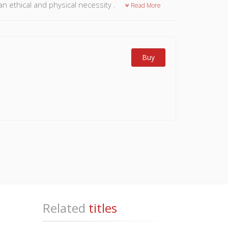
an ethical and physical necessity .
Read More
Buy
Related
titles