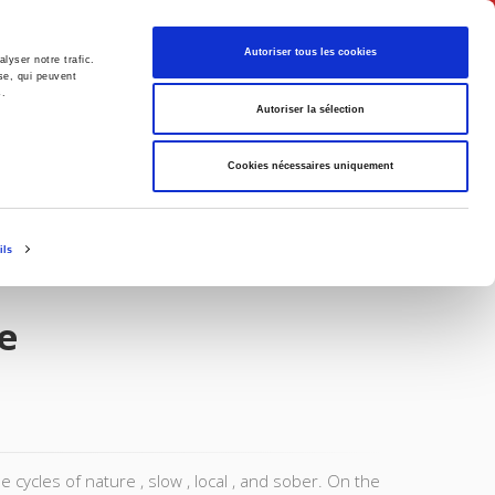
English
Autoriser tous les cookies
lyser notre trafic.
se, qui peuvent
s.
litics
Society
Autoriser la sélection
Cookies nécessaires uniquement
ils
e
cycles of nature , slow , local , and sober. On the