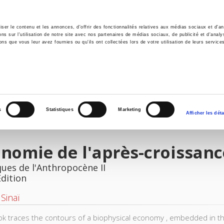
er le contenu et les annonces, d'offrir des fonctionnalités relatives aux médias sociaux et d'ana
 sur l'utilisation de notre site avec nos partenaires de médias sociaux, de publicité et d'analy
ns que vous leur avez fournies ou qu'ils ont collectées lors de votre utilisation de leurs service
e
Environment
History
International
Po
s
Statistiques
Marketing
Afficher les déta
nomie de l'après-croissanc
ques de l'Anthropocène II
Edition
Sinaï
ok traces the contours of a biophysical economy , embedded in the 