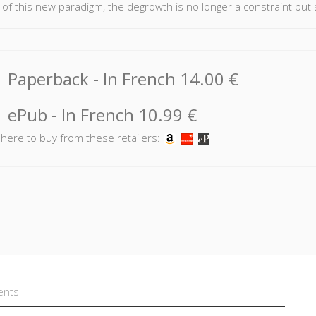
 of this new paradigm, the degrowth is no longer a constraint but 
Paperback
- In French
14.00 €
ePub
- In French
10.99 €
k here to buy from these retailers:
ents