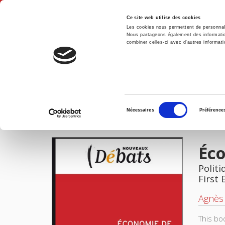
Ce site web utilise des cookies
Les cookies nous permettent de personnalis
Nous partageons également des informations
combiner celles-ci avec d'autres informatio
Hom
Home
Sélection
Nécessaires
Préférence
du
IMAGES
consentement
Éco
Politi
First 
Agnès 
This bo