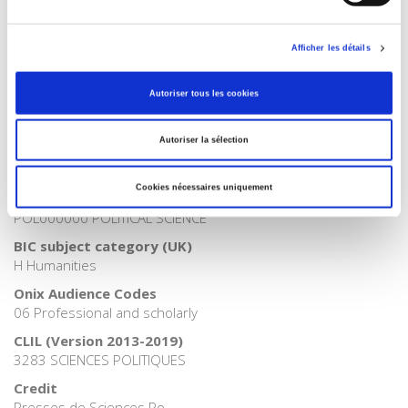
Publisher Category
>
Fields
>
Governance
Afficher les détails
Publisher Category
>
Political Science
Autoriser tous les cookies
Publisher Category
>
Politics
Autoriser la sélection
Publisher Category
>
Society
Cookies nécessaires uniquement
BISAC Subject Heading
POL000000 POLITICAL SCIENCE
BIC subject category (UK)
H Humanities
Onix Audience Codes
06 Professional and scholarly
CLIL (Version 2013-2019)
3283 SCIENCES POLITIQUES
Credit
Presses de Sciences Po