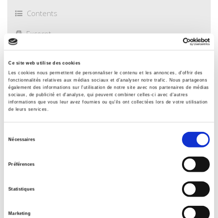
Contents
Excerpt
Specifications
Ce site web utilise des cookies
Les cookies nous permettent de personnaliser le contenu et les annonces, d'offrir des
fonctionnalités relatives aux médias sociaux et d'analyser notre trafic. Nous partageons
également des informations sur l'utilisation de notre site avec nos partenaires de médias
Publisher
sociaux, de publicité et d'analyse, qui peuvent combiner celles-ci avec d'autres
informations que vous leur avez fournies ou qu'ils ont collectées lors de votre utilisation
Presses de Sciences Po
de leurs services.
Author
Jean Joana
Sélection
Nécessaires
du
Collection
Académique
consentement
Préférences
Language
French
Statistiques
Publisher Category
>
Political Science
>
Governance
Marketing