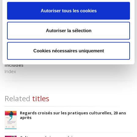
BIC subject category (UK)
JF Society & culture: general
Autoriser tous les cookies
Onix Audience Codes
06 Professional and scholarly
Autoriser la sélection
Title First Published
13 June 2019
Type of Work
Cookies nécessaires uniquement
Monograph
Includes
Index
Related
titles
Regards croisés sur les pratiques culturelles, 20 ans
après