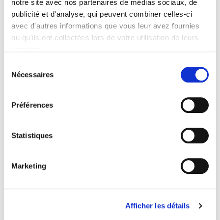
notre site avec nos partenaires de médias sociaux, de
publicité et d'analyse, qui peuvent combiner celles-ci
Publisher
avec d'autres informations que vous leur avez fournies
Presses de Sciences Po
ou qu'ils ont collectées lors de votre utilisation de leurs
Co-publisher
services.
Ministère de la Culture-Département des études, de la
Sélection
prospective et des statistiques
Nécessaires
du
Collection
consentement
Coéditions
Préférences
Language
French
Publisher Category
Statistiques
>
Political Science
Publisher Category
Marketing
>
Politics
BISAC Subject Heading
SOC000000 SOCIAL SCIENCE > SOC022000 SOCIAL SCIENCE
Afficher les détails
/ Popular Culture