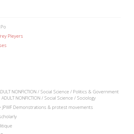
 Po
rey Pleyers
ses
LT NONFICTION / Social Science / Politics & Government
DULT NONFICTION / Social Science / Sociology
sm > JPWF Demonstrations & protest movements
scholarly
litique