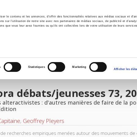
er le contenu et les annonces, d'offrir des fonctionnalités relatives aux médias sociaux et d'ana
 sur l'utilisation de notre site avec nos partenaires de médias sociaux, de publicité et d'analy
ns que vous leur avez fournies ou qu'ils ont collectées lors de votre utilisation de leurs service
e
Environment
History
International
Po
s
Statistiques
Marketing
Afficher les déta
ra débats/jeunesses 73, 2
 alteractivistes : d'autres manières de faire de la po
Edition
Capitaine
,
Geoffrey Pleyers
r de recherches empiriques menées autour des mouvements de dé