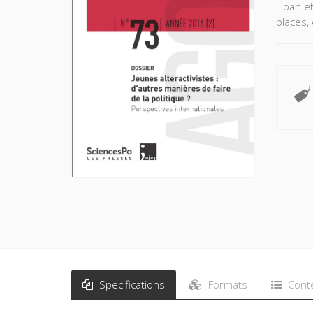
Liban e
places,
Specifications
Formats
Cont