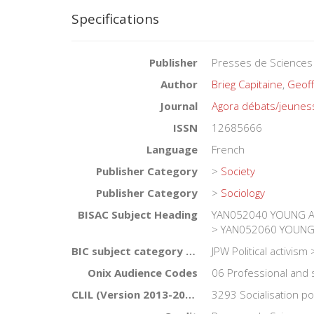
Specifications
Publisher
Presses de Sciences
Author
Brieg Capitaine
,
Geoff
Journal
Agora débats/jeunes
ISSN
12685666
Language
French
Publisher Category
>
Society
Publisher Category
>
Sociology
BISAC Subject Heading
YAN052040 YOUNG ADU
> YAN052060 YOUNG A
BIC subject category (UK)
JPW Political activi
Onix Audience Codes
06 Professional and 
CLIL (Version 2013-2019)
3293 Socialisation po