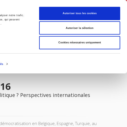
English
Autoriser tous les cookies
lyser notre trafic.
se, qui peuvent
s.
litics
Society
Autoriser la sélection
Cookies nécessaires uniquement
ils
016
litique ? Perspectives internationales
mocratisation en Belgique, Espagne, Turquie, au