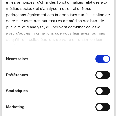
et les annonces, d'offrir des fonctionnalités relatives aux
Specifications
médias sociaux et d'analyser notre trafic. Nous
partageons également des informations sur l'utilisation de
Formats
notre site avec nos partenaires de médias sociaux, de
Contents
publicité et d'analyse, qui peuvent combiner celles-ci
avec d'autres informations que vous leur avez fournies
ou qu'ils ont collectées lors de votre utilisation de leurs
Specifications
services.
Sélection
Nécessaires
Publisher
du
Presses de Sciences Po
consentement
Author
Préférences
Marie Claire Villeval
Collection
Statistiques
Sécuriser l'emploi
Language
French
Marketing
Publisher Category