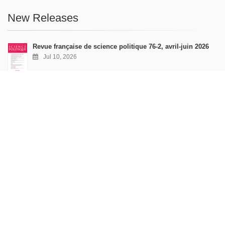
New Releases
Revue française de science politique 76-2, avril-juin 2026
Jul 10, 2026
Revue française de sociologie 66 3/4, juillet-décembre 2026
Jul 7, 2026
Sociétés contemporaines 139, 2025
Jul 6, 2026
Raisons politiques 102, mai 2026
Jun 23, 2026
more books