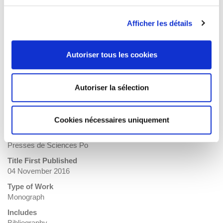
>
Society
BISAC Subject Heading
Afficher les détails
POL013000 POLITICAL SCIENCE / Labor & Industrial
Relations
Autoriser tous les cookies
BIC subject category (UK)
KCFM Employment & unemployment
Onix Audience Codes
Autoriser la sélection
06 Professional and scholarly
CLIL (Version 2013-2019)
3319 Travail, emploi et politiques sociales
Cookies nécessaires uniquement
Credit
Presses de Sciences Po
Title First Published
04 November 2016
Type of Work
Monograph
Includes
Bibliography