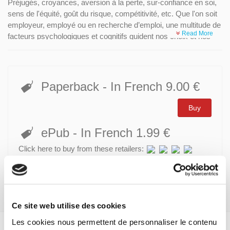
Préjugés, croyances, aversion à la perte, sur-confiance en soi,
sens de l'équité, goût du risque, compétitivité, etc. Que l'on soit
employeur, employé ou en recherche d’emploi, une multitude de
Read More
facteurs psychologiques et cognitifs guident nos choix et nos
comportements sur le marché du travail.
La prise en compte des forces émotionnelles et psychologiques
qui, à côté des incitations économiques et des institutions,
Paperback
- In French
9.00 €
affectent le fonctionnement de ce marché pourrait rendre plus
efficaces les politiques de l’emploi.
Buy
C’est tout l’intérêt de l’approche proposée par l’économie
ePub
- In French
1.99 €
comportementale : améliorer la compréhension des conduites
de recherche d’emploi et de discrimination à l’embauche,
Click here to buy from these retailers:
mesurer les effets de sélection et d’incitation du niveau de
rémunération sur la motivation, éclairer le rôle de la confiance
dans la construction de contrats relationnels.
Ce site web utilise des cookies
Les cookies nous permettent de personnaliser le contenu