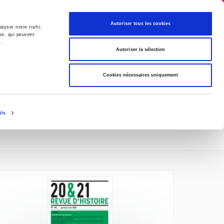
English
Autoriser tous les cookies
lyser notre trafic.
se, qui peuvent
s.
litics
Society
Autoriser la sélection
Cookies nécessaires uniquement
ils