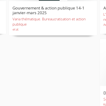
Gouvernement & action publique 14-1
A
janvier-mars 2025
L
Varia thématique. Bureaucratisation et action
n
publique
A
et al.
D
S
K