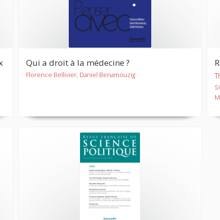
x
Qui a droit à la médecine ?
R
Florence Bellivier, Daniel Benamouzig
T
s
M