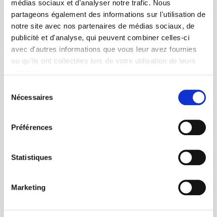
médias sociaux et d'analyser notre trafic. Nous
partageons également des informations sur l'utilisation de
notre site avec nos partenaires de médias sociaux, de
publicité et d'analyse, qui peuvent combiner celles-ci
avec d'autres informations que vous leur avez fournies
ou qu'ils ont collectées lors de votre utilisation de leurs
SCIENCES PO UNIVERSITY PRESS has a threefold role: to publish
services.
original research, to edit reference works for student use, and to
Sélection
help public and political debate.
continue
Nécessaires
du
consentement
CONTACTS
Préférences
FOREIGN RIGHTS
FOR BOOKSHOPS
Statistiques
CONDITIONS OF SALE
MY ACCOUNT
Marketing