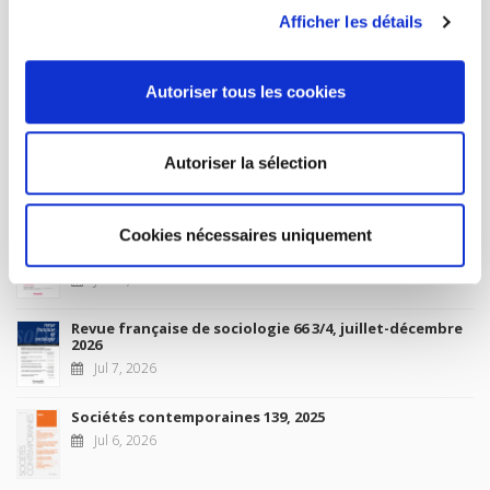
Future Releases
Afficher les détails
La France et l'Union européenne
Sep 4, 2026
Autoriser tous les cookies
Autoriser la sélection
New Releases
Cookies nécessaires uniquement
Revue française de science politique 76-2, avril-juin
2026
Jul 10, 2026
Revue française de sociologie 66 3/4, juillet-décembre
2026
Jul 7, 2026
Sociétés contemporaines 139, 2025
Jul 6, 2026