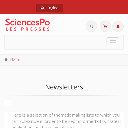
English
Toggle
navigat
Home
Newsletters
Here is a selection of thematic mailing lists to which you
can subscribe in order to be kept informed of our latest
publications in the relevant fields: