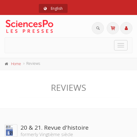
English
Toggle
navigat
Reviews
Home
REVIEWS
20 & 21. Revue d'histoire
formerly Vingtième siècle