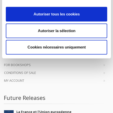
Autoriser tous les cookies
SCIENCES PO UNIVERSITY PRESS has a threefold role: to publish
original research, to edit reference works for student use, and to
Autoriser la sélection
help public and political debate.
continue
Cookies nécessaires uniquement
CONTACTS
FOREIGN RIGHTS
FOR BOOKSHOPS
CONDITIONS OF SALE
MY ACCOUNT
Future Releases
La France et l'Union européenne