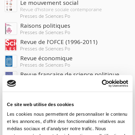
Le mouvement social
Revue d'histoire sociale contemporaine
Presses de Sciences Po
Raisons politiques
Presses de Sciences Po
Revue de l'OFCE (1996-2011)
Presses de Sciences Po
Revue économique
Presses de Sciences Po
Revue française de science politique
La revue académique de la discipline
Presses de Sciences Po
Revue française de sociologie
Presses de Sciences Po
Ce site web utilise des cookies
Revue Mots (1996-1999)
Les cookies nous permettent de personnaliser le contenu
Presses de Sciences Po
et les annonces, d'offrir des fonctionnalités relatives aux
médias sociaux et d'analyser notre trafic. Nous
Sociétés contemporaines