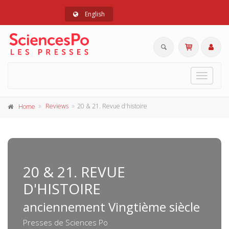
English
Toggle
navigat
Reviews
20 & 21. Revue d'histoire
Home
20 & 21. REVUE
D'HISTOIRE
anciennement Vingtième siècle
Presses de Sciences Po