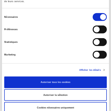
de leurs services.
Sélection
Nécessaires
du
20 & 21. Revue d'histoire 143, juillet-septembre
consentement
2019
Préférences
Allemagne et expériences migratoires depuis 1945
Marie-Bénédicte Vincent, Ségolène Plyer
Statistiques
Marketing
Afficher les détails
Autoriser tous les cookies
Autoriser la sélection
Cookies nécessaires uniquement