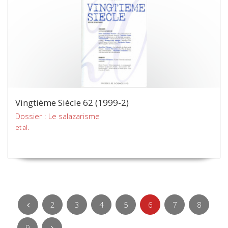
Vingtième Siècle 62 (1999-2)
Dossier : Le salazarisme
et al.
2
3
4
5
6
7
8
9