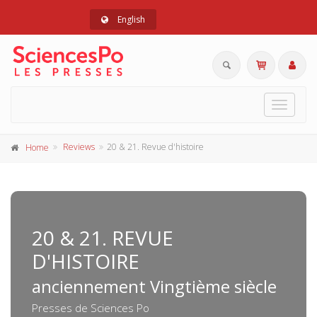
English
Toggle
navigat
Reviews
20 & 21. Revue d'histoire
Home
20 & 21. REVUE
D'HISTOIRE
anciennement Vingtième siècle
Presses de Sciences Po