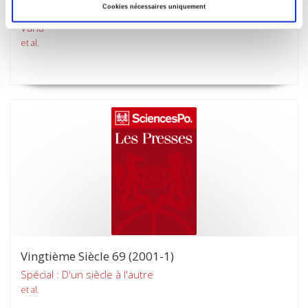
Vingtième Siècle 70 (2001-2)
Cookies nécessaires uniquement
Varia
et al.
Vingtième Siècle 69 (2001-1)
Spécial : D'un siècle à l'autre
et al.