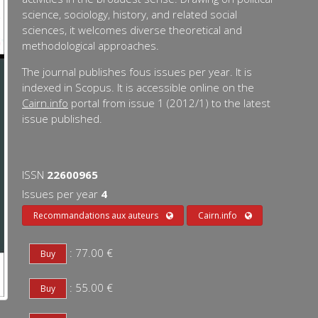
science, sociology, history, and related social
sciences, it welcomes diverse theoretical and
methodological approaches.
The journal publishes fous issues per year. It is
indexed in Scopus. It is accessible online on the
Cairn.info
portal from issue 1 (2012/1) to the latest
issue published.
ISSN
22600965
Issues per year
4
Recommandations aux auteurs
Cairn.info
: 77.00 €
: 55.00 €