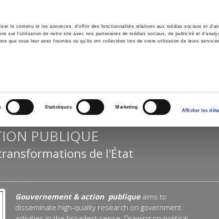
er le contenu et les annonces, d'offrir des fonctionnalités relatives aux médias sociaux et d'ana
 sur l'utilisation de notre site avec nos partenaires de médias sociaux, de publicité et d'analy
ns que vous leur avez fournies ou qu'ils ont collectées lors de votre utilisation de leurs service
e
Environment
History
International
Po
s
Statistiques
Marketing
Afficher les déta
ION PUBLIQUE
transformations de l'État
Gouvernement & action publique
aims to
disseminate high-quality research on government
activities in the broadest sense. Drawing on political