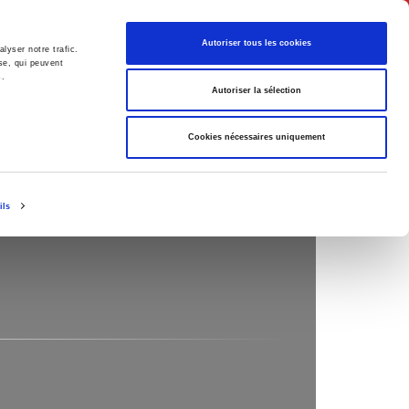
English
Autoriser tous les cookies
lyser notre trafic.
se, qui peuvent
s.
litics
Society
Autoriser la sélection
Cookies nécessaires uniquement
ils