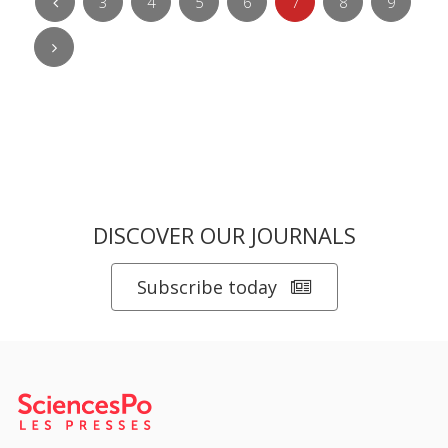
3
4
5
6
7
8
9
DISCOVER OUR JOURNALS
Subscribe today