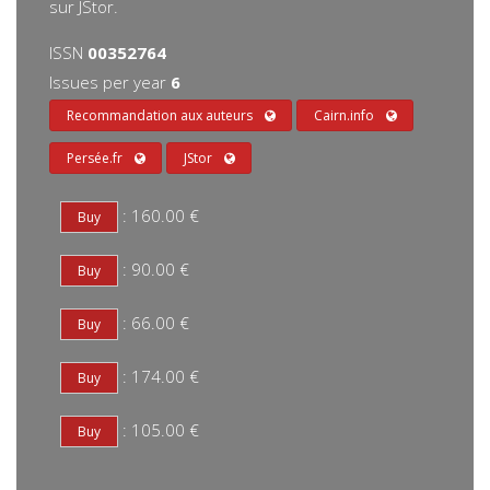
sur JStor.
ISSN
00352764
Issues per year
6
Recommandation aux auteurs
Cairn.info
Persée.fr
JStor
: 160.00 €
: 90.00 €
: 66.00 €
: 174.00 €
: 105.00 €