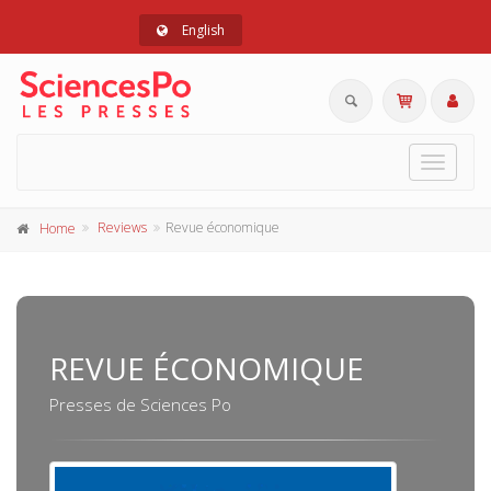
English
Toggle
navigat
Reviews
Revue économique
Home
REVUE ÉCONOMIQUE
Presses de Sciences Po