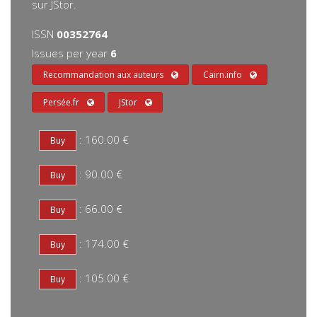
sur JStor.
ISSN
00352764
Issues per year
6
Recommandation aux auteurs
Cairn.info
Persée.fr
JStor
: 160.00 €
: 90.00 €
: 66.00 €
: 174.00 €
: 105.00 €