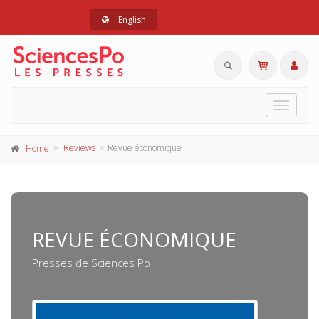
English
Toggle
navigat
Reviews
Revue économique
Home
REVUE ÉCONOMIQUE
Presses de Sciences Po