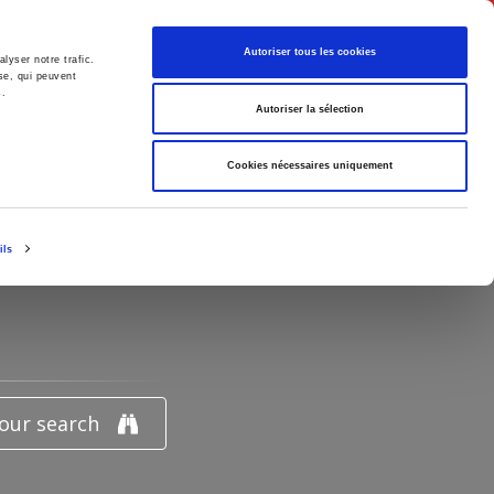
English
Autoriser tous les cookies
lyser notre trafic.
se, qui peuvent
s.
litics
Society
Autoriser la sélection
Cookies nécessaires uniquement
ils
"
your search