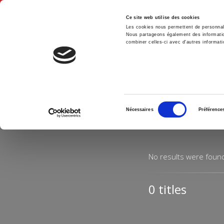
Ce site web utilise des cookies
Les cookies nous permettent de personnalis
Nous partageons également des informations
combiner celles-ci avec d'autres informatio
Hom
Home
Sélection
Nécessaires
Préférence
du
consentement
No results were foun
0 titles