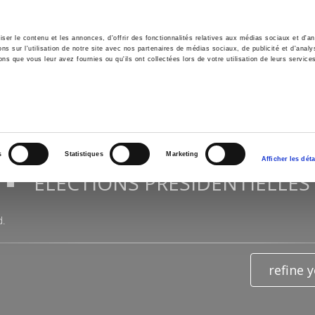
er le contenu et les annonces, d'offrir des fonctionnalités relatives aux médias sociaux et d'ana
 sur l'utilisation de notre site avec nos partenaires de médias sociaux, de publicité et d'analy
ns que vous leur avez fournies ou qu'ils ont collectées lors de votre utilisation de leurs service
e
Environment
History
International
Po
RESULTS OF THE SEARCH FOR
s
Statistiques
Marketing
Afficher les déta
"ÉLECTIONS PRÉSIDENTIELLES
d.
refine 