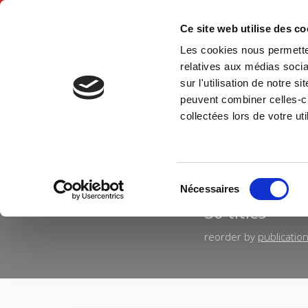
Ce site web utilise des c
Les cookies nous permetten
Hom
relatives aux médias socia
sur l'utilisation de notre 
peuvent combiner celles-ci
Home
collectées lors de votre uti
RESULT
Sélection
Nécessaires
du
36 titles
consentement
reorder by
publicatio