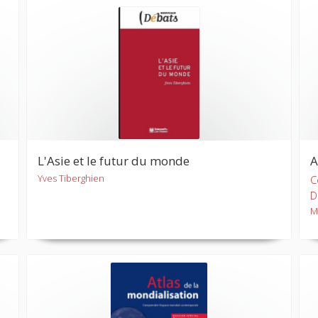
L'Asie et le futur du monde
A
Yves Tiberghien
C
D
M