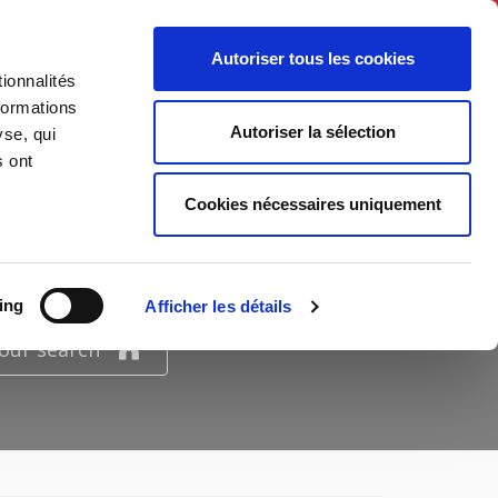
English
Autoriser tous les cookies
ionnalités
litics
Society
formations
Autoriser la sélection
yse, qui
s ont
Cookies nécessaires uniquement
NANCE"
ing
Afficher les détails
your search