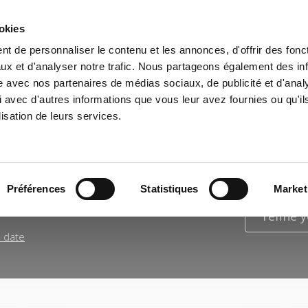
ookies
t de personnaliser le contenu et les annonces, d'offrir des fonct
e
Environment
History
International
Po
ux et d'analyser notre trafic. Nous partageons également des in
site avec nos partenaires de médias sociaux, de publicité et d'anal
 avec d'autres informations que vous leur avez fournies ou qu'il
lisation de leurs services.
S OF THE SEARCH FOR
"GOVER
Préférences
Statistiques
Market
refine 
n date