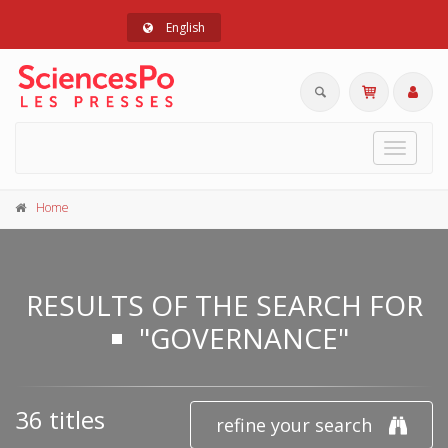
English
Toggle
navigat
Home
RESULTS OF THE SEARCH FOR
"GOVERNANCE"
36 titles
refine your search