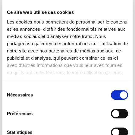
Etre gouverné
Etudes en l'honneur de Jean Leca
Ce site web utilise des cookies
Pierre Favre, Yves Schemeil
Les cookies nous permettent de personnaliser le contenu
et les annonces, d'offrir des fonctionnalités relatives aux
médias sociaux et d'analyser notre trafic. Nous
partageons également des informations sur l'utilisation de
notre site avec nos partenaires de médias sociaux, de
publicité et d'analyse, qui peuvent combiner celles-ci
avec d'autres informations que vous leur avez fournies
ou qu'ils ont collectées lors de votre utilisation de leurs
services.
Sélection
Nécessaires
du
consentement
La France en mutation 1980-2005
Préférences
Statistiques