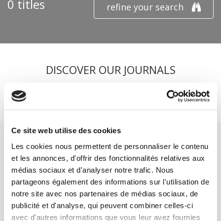
0 titles
refine your search
DISCOVER OUR JOURNALS
Subscribe today
Ce site web utilise des cookies
Les cookies nous permettent de personnaliser le contenu
et les annonces, d'offrir des fonctionnalités relatives aux
médias sociaux et d'analyser notre trafic. Nous
partageons également des informations sur l'utilisation de
SCIENCES PO UNIVERSITY PRESS has a threefold role: to publish
original research, to edit reference works for student use, and to
notre site avec nos partenaires de médias sociaux, de
help public and political debate.
continue
publicité et d'analyse, qui peuvent combiner celles-ci
avec d'autres informations que vous leur avez fournies