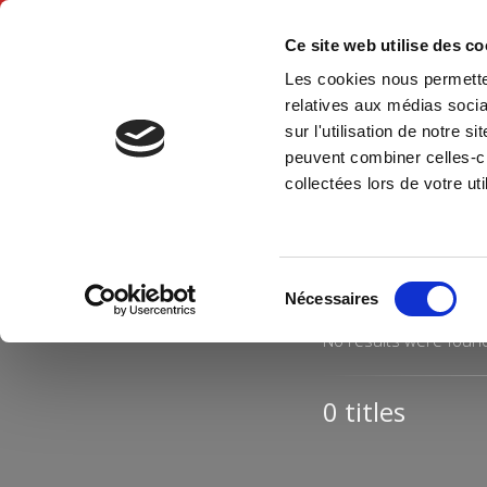
Ce site web utilise des c
Les cookies nous permetten
Hom
relatives aux médias socia
sur l'utilisation de notre 
peuvent combiner celles-ci
Home
collectées lors de votre uti
Sélection
Nécessaires
du
consentement
No results were foun
0 titles