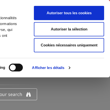
English
Autoriser tous les cookies
ionnalités
litics
Society
formations
Autoriser la sélection
yse, qui
s ont
Cookies nécessaires uniquement
ing
Afficher les détails
your search