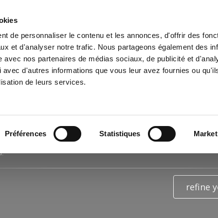
ookies
t de personnaliser le contenu et les annonces, d'offrir des fonct
e
Environment
History
International
Po
ux et d'analyser notre trafic. Nous partageons également des in
site avec nos partenaires de médias sociaux, de publicité et d'anal
 avec d'autres informations que vous leur avez fournies ou qu'il
lisation de leurs services.
RESULTS OF THE SEARCH FOR
"IIIE ET IVE RÉPUBLIQUE"
Préférences
Statistiques
Market
d.
refine 