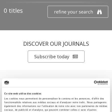
0 titles
refine your search
DISCOVER OUR JOURNALS
Subscribe today
Ce site web utilise des cookies
Les cookies nous permettent de personnaliser le contenu et les annonces, d'offrir des
SCIENCES PO UNIVERSITY PRESS has a threefold role: to publish
fonctionnalités relatives aux médias sociaux et d'analyser notre trafic. Nous partageons
original research, to edit reference works for student use, and to
également des informations sur l'utilisation de notre site avec nos partenaires de médias
sociaux, de publicité et d'analyse, qui peuvent combiner celles-ci avec d'autres
help public and political debate.
continue