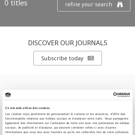
0 titles
refine your search
DISCOVER OUR JOURNALS
Subscribe today
Ce site web utilise des cookies
SCIENCES PO UNIVERSITY PRESS has a threefold role: to publish
Les cookies nous permettent de personnaliser le contenu et les annonces, d'offrir des
original research, to edit reference works for student use, and to
fonctionnalités relatives aux médias sociaux et d'analyser notre trafic. Nous partageons
également des informations sur l'utilisation de notre site avec nos partenaires de médias
help public and political debate.
continue
sociaux, de publicité et d'analyse, qui peuvent combiner celles-ci avec d'autres
informations que vous leur avez fournies ou qu'ils ont collectées lors de votre utilisation