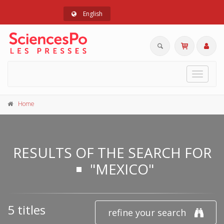
English
Toggle
navigat
Home
RESULTS OF THE SEARCH FOR
"MEXICO"
5 titles
refine your search