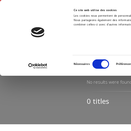
Ce site web utilise des cookies
Les cookies nous permettent de personnalis
Nous partageons également des informations
combiner celles-ci avec d'autres informatio
Hom
Home
Sélection
RESUL
Nécessaires
Préférence
du
consentement
No results were foun
0 titles