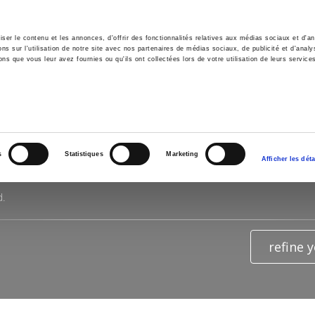
er le contenu et les annonces, d'offrir des fonctionnalités relatives aux médias sociaux et d'ana
 sur l'utilisation de notre site avec nos partenaires de médias sociaux, de publicité et d'analy
ns que vous leur avez fournies ou qu'ils ont collectées lors de votre utilisation de leurs service
e
Environment
History
International
Po
TS OF THE SEARCH FOR
"PARL
s
Statistiques
Marketing
Afficher les déta
d.
refine 