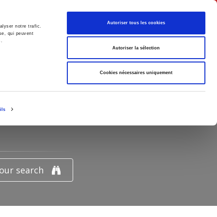
English
Autoriser tous les cookies
lyser notre trafic.
se, qui peuvent
s.
litics
Society
Autoriser la sélection
Cookies nécessaires uniquement
EMENT"
ils
your search