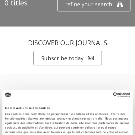
0 titles
refine your search
DISCOVER OUR JOURNALS
Subscribe today
Ce site web utilise des cookies
SCIENCES PO UNIVERSITY PRESS has a threefold role: to publish
Les cookies nous permettent de personnaliser le contenu et les annonces, d'offrir des
original research, to edit reference works for student use, and to
fonctionnalités relatives aux médias sociaux et d'analyser notre trafic. Nous partageons
également des informations sur l'utilisation de notre site avec nos partenaires de médias
help public and political debate.
continue
sociaux, de publicité et d'analyse, qui peuvent combiner celles-ci avec d'autres
informations que vous leur avez fournies ou qu'ils ont collectées lors de votre utilisation