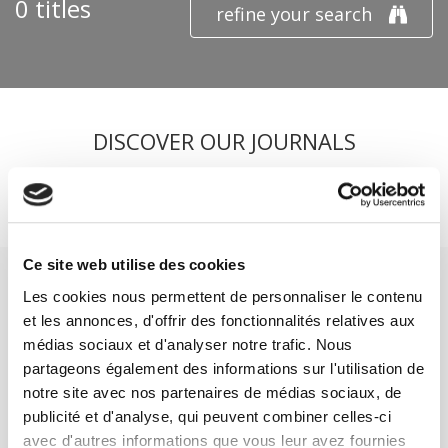
0 titles
refine your search
DISCOVER OUR JOURNALS
Subscribe today
Ce site web utilise des cookies
Les cookies nous permettent de personnaliser le contenu
et les annonces, d'offrir des fonctionnalités relatives aux
médias sociaux et d'analyser notre trafic. Nous
partageons également des informations sur l'utilisation de
SCIENCES PO UNIVERSITY PRESS has a threefold role: to publish
original research, to edit reference works for student use, and to
notre site avec nos partenaires de médias sociaux, de
help public and political debate.
continue
publicité et d'analyse, qui peuvent combiner celles-ci
avec d'autres informations que vous leur avez fournies