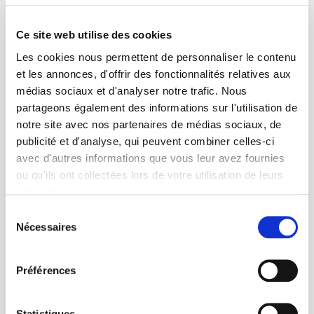
Les politiques de la diversité
Ce site web utilise des cookies
Expériences anglaise et américaine
Emmanuelle Le Texier, Olivier Esteves
Les cookies nous permettent de personnaliser le contenu
et les annonces, d'offrir des fonctionnalités relatives aux
médias sociaux et d'analyser notre trafic. Nous
partageons également des informations sur l'utilisation de
notre site avec nos partenaires de médias sociaux, de
publicité et d'analyse, qui peuvent combiner celles-ci
avec d'autres informations que vous leur avez fournies
ou qu'ils ont collectées lors de votre utilisation de leurs
services.
Sélection
Nécessaires
du
consentement
De l'Amérique ordinaire à l'État secret
Préférences
Le cas Nixon
Romain Huret
Statistiques