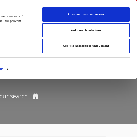
English
Autoriser tous les cookies
lyser notre trafic.
se, qui peuvent
s.
litics
Society
Autoriser la sélection
Cookies nécessaires uniquement
NANCE"
ils
your search