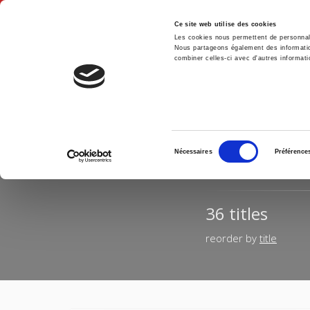
Ce site web utilise des cookies
Les cookies nous permettent de personnalis
Nous partageons également des informations
combiner celles-ci avec d'autres informatio
Hom
Home
Sélection
RESULT
Nécessaires
Préférence
du
consentement
36 titles
reorder by
title