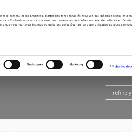
er le contenu et les annonces, d'offrir des fonctionnalités relatives aux médias sociaux et d'ana
 sur l'utilisation de notre site avec nos partenaires de médias sociaux, de publicité et d'analy
ns que vous leur avez fournies ou qu'ils ont collectées lors de votre utilisation de leurs service
e
Environment
History
International
Po
S OF THE SEARCH FOR
"GOVER
s
Statistiques
Marketing
Afficher les déta
refine 