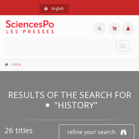
English
Toggle
navigat
Home
RESULTS OF THE SEARCH FOR
"HISTORY"
26 titles
refine your search