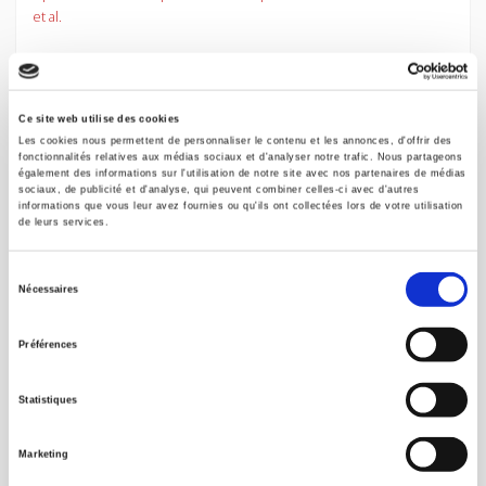
et al.
Ce site web utilise des cookies
Les cookies nous permettent de personnaliser le contenu et les annonces, d'offrir des
fonctionnalités relatives aux médias sociaux et d'analyser notre trafic. Nous partageons
également des informations sur l'utilisation de notre site avec nos partenaires de médias
sociaux, de publicité et d'analyse, qui peuvent combiner celles-ci avec d'autres
informations que vous leur avez fournies ou qu'ils ont collectées lors de votre utilisation
de leurs services.
Sélection
Nécessaires
du
consentement
Préférences
Vingtième Siècle 105, janvier-mars 2010
L'Amérique latine des régimes militaires
Statistiques
et al.
Marketing