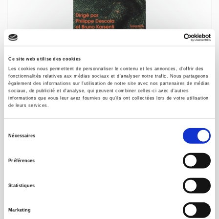
Bruno Latour ou l'art d'assembler
Philippe Descola, Bruno Karsenti
Ce site web utilise des cookies
Les cookies nous permettent de personnaliser le contenu et les annonces, d'offrir des
Michel Gardette
fonctionnalités relatives aux médias sociaux et d'analyser notre trafic. Nous partageons
également des informations sur l'utilisation de notre site avec nos partenaires de médias
sociaux, de publicité et d'analyse, qui peuvent combiner celles-ci avec d'autres
informations que vous leur avez fournies ou qu'ils ont collectées lors de votre utilisation
de leurs services.
nouveau
Sélection
Nécessaires
du
consentement
Préférences
Statistiques
Marketing