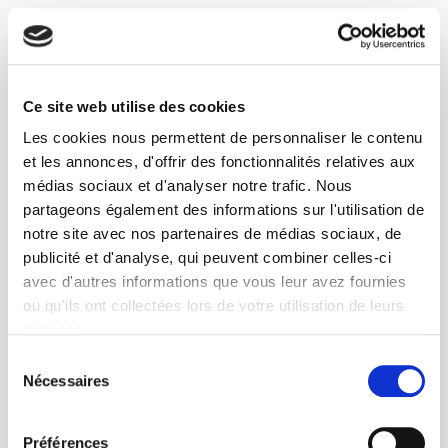
Sidney D. BAILEY
Nathalie BAJOS
Nathalie BAJOS IRIS EHESS – CNRS – Inserm – Université
Ce site web utilise des cookies
Sorbonne Paris Nord Campus Condorcet Bâtiment
Les cookies nous permettent de personnaliser le contenu
Recherche Sud 5, cours des Humanités 93322 Aubervilliers
cedex nathalie.bajos@inserm.fr
et les annonces, d'offrir des fonctionnalités relatives aux
médias sociaux et d'analyser notre trafic. Nous
Georges BALANDIER
partageons également des informations sur l'utilisation de
notre site avec nos partenaires de médias sociaux, de
Ethnologue et sociologue Professeur émérite de la
Sorbonne (Université René Descartes, Paris-V) Directeur
publicité et d'analyse, qui peuvent combiner celles-ci
d'études à l’EHESS
avec d'autres informations que vous leur avez fournies
ou qu'ils ont collectées lors de votre utilisation de leurs
Richard BALME
services.
Professeur des universités à l'Institut d'études politiques de
Sélection
Paris (en 1999)
Nécessaires
du
consentement
Stéphanie BALME
Préférences