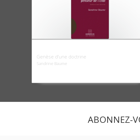
Carl Schmitt, penseur de l'État
Genèse d'une doctrine
Sandrine Baume
ABONNEZ-V