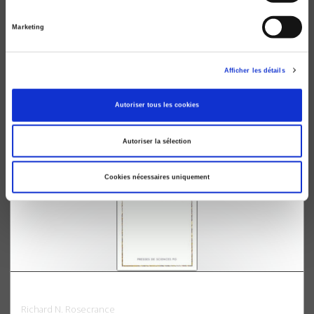
Marketing
De Yalta au rideau de fer
Les grandes puissances et les origines de la guerre
Afficher les détails
froide
Pierre de Senarclens
Autoriser tous les cookies
Autoriser la sélection
Cookies nécessaires uniquement
Débat sur l'Etat virtuel
Richard N. Rosecrance