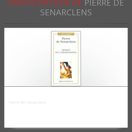
PARTICIPATION DE
PIERRE DE
SENARCLENS
Critique de la mondialisation
Pierre de Senarclens