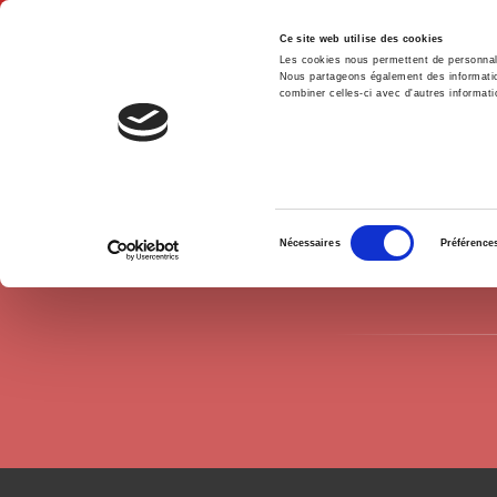
Ce site web utilise des cookies
Les cookies nous permettent de personnalis
Nous partageons également des informations
combiner celles-ci avec d'autres informatio
Accue
Auteurs
François Vergniolle de Chantal
Accueil
Sélection
Nécessaires
Préférence
du
consentement