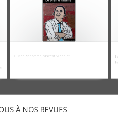
Le bilan d'Obama
C
Olivier Richomme, Vincent Michelot
L
F
al
OUS À NOS REVUES