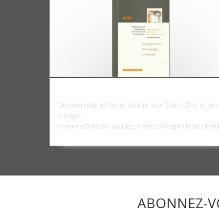
Critique internationale 21, octobre 2003
Citoyenneté et fédéralisme aux États-Unis et en
Europe
Florence Deloche-Gaudez, François Vergniolle de Chant
ABONNEZ-V