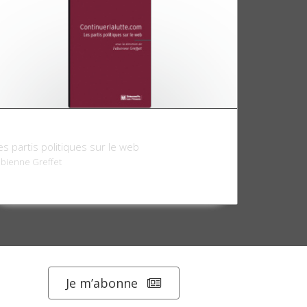
ontinuerlalutte.com
es partis politiques sur le web
abienne Greffet
Je m’abonne