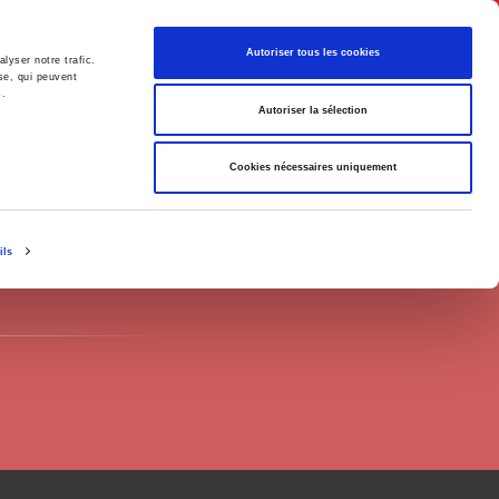
Français
Autoriser tous les cookies
lyser notre trafic.
se, qui peuvent
s.
Politique
Société
Autoriser la sélection
Cookies nécessaires uniquement
ils