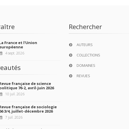
aître
Rechercher
La France et l'Union
AUTEURS
européenne
4 sept. 2026
COLLECTIONS
DOMAINES
eautés
REVUES
Revue française de science
politique 76-2, avril-juin 2026
10 juil. 2026
Revue française de sociologie
66 3/4, juillet-décembre 2026
7 juil. 2026