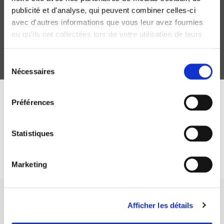
Querelles de famille
publicité et d'analyse, qui peuvent combiner celles-ci
Noëlline Castagnez
avec d'autres informations que vous leur avez fournies
ou qu'ils ont collectées lors de votre utilisation de leurs
services.
Sélection
Nécessaires
du
consentement
ABONNEZ-VOUS À NOS
Préférences
REVUES
Statistiques
Je m’abonne
Marketing
Afficher les détails