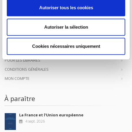
Autoriser tous les cookies
Maison d'édition dédiée aux sciences humaines et sociales, les
Presses de Sciences Po participent depuis leur création en 1976
à la transmission des savoirs et des idées
continuer
Autoriser la sélection
CONTACTS
Cookies nécessaires uniquement
FOREIGN RIGHTS
POUR LES LIBRAIRES
CONDITIONS GÉNÉRALES
MON COMPTE
À paraître
La France et l'Union européenne
4 sept. 2026