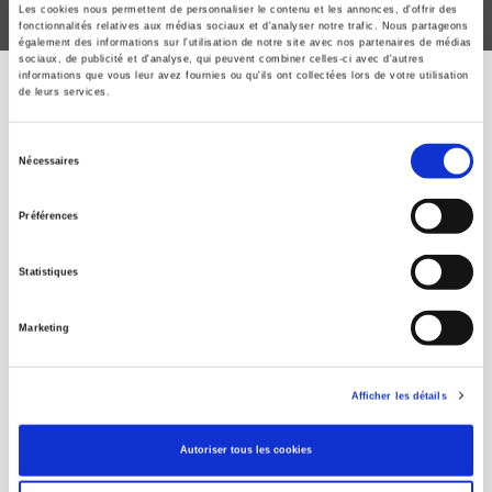
Les cookies nous permettent de personnaliser le contenu et les annonces, d'offrir des
fonctionnalités relatives aux médias sociaux et d'analyser notre trafic. Nous partageons
également des informations sur l'utilisation de notre site avec nos partenaires de médias
sociaux, de publicité et d'analyse, qui peuvent combiner celles-ci avec d'autres
informations que vous leur avez fournies ou qu'ils ont collectées lors de votre utilisation
de leurs services.
ÉVÉNEMENTS PRÉCÉDENTS
Sélection
Nécessaires
du
consentement
61e Journée des
Préférences
dédicaces
Statistiques
Samedi 6 décembre - de 14h à 18h
Marketing
27 rue Saint Guillaume - 75 007 Paris
Retrouvez les auteurs des Presses en
Afficher les détails
dédicace sur notre espace.
suite
Autoriser tous les cookies