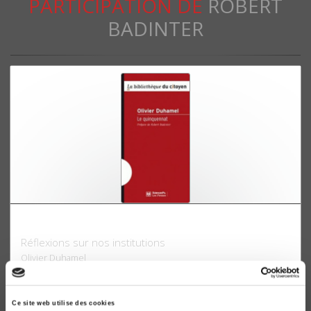
PARTICIPATION DE
ROBERT
BADINTER
Le quinquennat
Réflexions sur nos institutions
Olivier Duhamel
Robert Badinter
Ce site web utilise des cookies