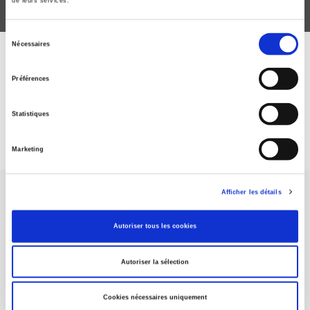
de leurs services.
Sélection
Nécessaires
du
ABONNEZ-VOUS À NOS
consentement
Préférences
REVUES
Statistiques
Je m’abonne
Marketing
Afficher les détails
Autoriser tous les cookies
Maison d'édition dédiée aux sciences humaines et sociales, les
Autoriser la sélection
Presses de Sciences Po participent depuis leur création en 1976
à la transmission des savoirs et des idées
continuer
Cookies nécessaires uniquement