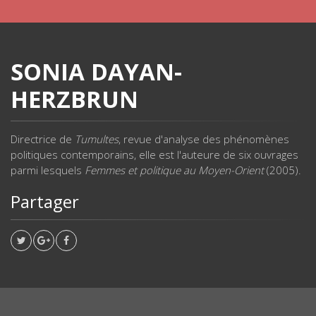
SONIA DAYAN-
HERZBRUN
Directrice de
Tumultes
, revue d'analyse des phénomènes
politiques contemporains, elle est l'auteure de six ouvrages
parmi lesquels
Femmes et politique
au Moyen-Orient
(2005).
Partager