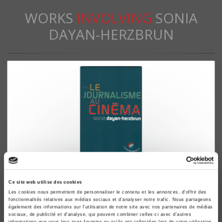
WORKS
INVOLVING
SONIA
DAYAN-HERZBRUN
Le journalisme au cinéma
Ce site web utilise des cookies
Sonia Dayan-Herzbrun
Les cookies nous permettent de personnaliser le contenu et les annonces, d'offrir des
fonctionnalités relatives aux médias sociaux et d'analyser notre trafic. Nous partageons
également des informations sur l'utilisation de notre site avec nos partenaires de médias
sociaux, de publicité et d'analyse, qui peuvent combiner celles-ci avec d'autres
informations que vous leur avez fournies ou qu'ils ont collectées lors de votre utilisation