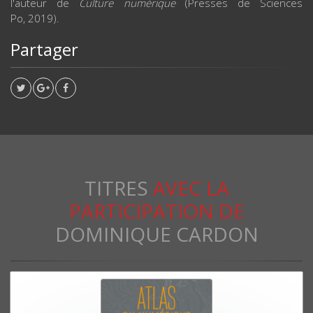
l'auteur de
Culture numérique
(Presses de Sciences
Po, 2019).
Partager
TITRES
AVEC LA
PARTICIPATION DE
DOMINIQUE CARDON