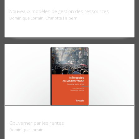
Villes sobres
Nouveaux modèles de gestion des ressources
Dominique Lorrain, Charlotte Halpern
Métropoles en Méditerranée
Gouverner par les rentes
Dominique Lorrain