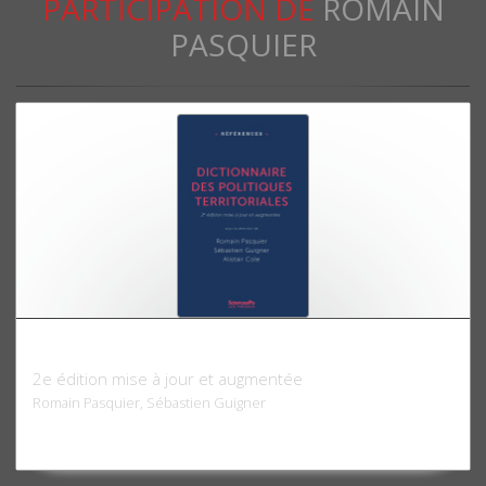
PARTICIPATION DE
ROMAIN
PASQUIER
Dictionnaire des politiques territoriales
2e édition mise à jour et augmentée
Romain Pasquier, Sébastien Guigner