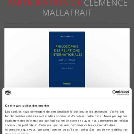
PARTICIPATION DE
CLÉMENCE
MALLATRAIT
Philosophie des relations internationales
ANTHOLOGIE. 3e édition revue et augmentée
Ce site web utilise des cookies
Frédéric Ramel
Les cookies nous permettent de personnaliser le contenu et les annonces, d'offrir des
fonctionnalités relatives aux médias sociaux et d'analyser notre trafic. Nous partageons
également des informations sur l'utilisation de notre site avec nos partenaires de médias
sociaux, de publicité et d'analyse, qui peuvent combiner celles-ci avec d'autres
informations que vous leur avez fournies ou qu'ils ont collectées lors de votre utilisation