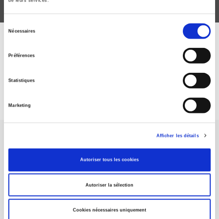
de leurs services.
Sélection
Nécessaires
du
ABONNEZ-VOUS À NOS
consentement
Préférences
REVUES
Statistiques
Je m’abonne
Marketing
Afficher les détails
Autoriser tous les cookies
Maison d'édition dédiée aux sciences humaines et sociales, les
Autoriser la sélection
Presses de Sciences Po participent depuis leur création en 1976
à la transmission des savoirs et des idées
continuer
Cookies nécessaires uniquement